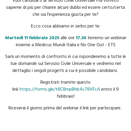
Vuoi candidarti al Servizio Civile Universale ma vorresti
saperne di più per chiarire alcuni dubbi ed essere certo/certa
che sia l'esperienza giusta per te?
Ecco cosa abbiamo in serbo per te:
Martedì 11 febbraio 2025
alle ore
17.30
terremo un webinar
insieme a Medicus Mundi Italia e No One Out - ETS
Sarà un momento di confronto in cui risponderemo a tutte le
tue domande sul Servizio Civile Universale e vedremo nel
dettaglio i singoli progetti a cui è possibile candidarsi.
Registrati tramite questo
link
https://forms.gle/t8C8mpBhb4s78VFcA
entro il 9
febbraio!
Riceverai il giorno prima del webinar il link per partecipare.