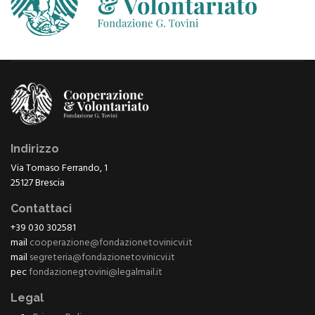
Indirizzo
Via Tomaso Ferrando, 1
25127 Brescia
Contattaci
+39 030 302581
mail
cooperazione@fondazionetovinicvi.it
mail
segreteria@fondazionetovinicvi.it
pec
fondazionegtovini@legalmail.it
Legal