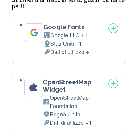
parti
Google Fonts
Google LLC +1
Azienda:
Stati Uniti +1
Luogo
Dati di utilizzo +1
del
Dati
trattamento:
Personali
trattati:
OpenStreetMap
Widget
OpenStreetMap
Azienda:
Foundation
Regno Unito
Luogo
Dati di utilizzo +1
del
Dati
trattamento:
Personali