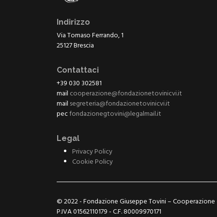
Indirizzo
Via Tomaso Ferrando, 1
25127 Brescia
Contattaci
+39 030 302581
mail
cooperazione@fondazionetovinicvi.it
mail
segreteria@fondazionetovinicvi.it
pec
fondazionegtovini@legalmail.it
Legal
Privacy Policy
Cookie Policy
© 2022 - Fondazione Giuseppe Tovini – Cooperazione e
P.IVA 01562110179 - C.F. 80009970171